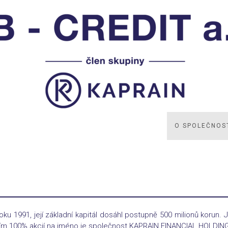
O SPOLEČNOS
ku 1991, její základní kapitál dosáhl postupně 500 milionů korun. Je
ím 100% akcií na jméno je společnost KAPRAIN FINANCIAL HOLDING